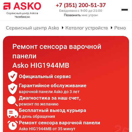
+7 (351) 200-51-37
Ежедневно с 9:00 до 21:00
Сервисный центр Asko
в
Позвонить
мне утром
Челябинске
Сервисный центр Asko
Каталог устройств
Ремонт
Ремонт сенсора варочной
панели
Asko HIG1944MB
Официальный сервис
Гарантийное обслуживание
варочной панели Asko до 3 лет
Диагностика за наш счет,
ремонт по желанию
Бесплатный выезд курьера
в день обращения
Ремонт сенсора варочной панели
Asko HIG1944MB от 35 минут