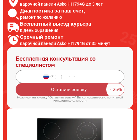
варочной панели Asko HI1794G до 3 лет
Диагностика за наш счет,
ремонт по желанию
Бесплатный выезд курьера
в день обращения
Срочный ремонт
варочной панели Asko HI1794G от 35 минут
Бесплатная консультация со
специалистом
Оставить заявку
Нажимая на кнопку "Оставить заявку" Вы соглашаетесь c
политикой
конфиденциальности