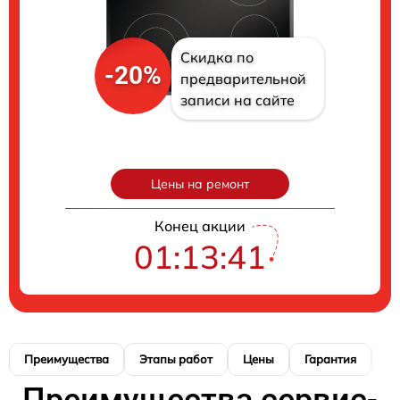
Скидка по
-20%
предварительной
записи на сайте
Цены на ремонт
Конец акции
01:13:40
Преимущества
Этапы работ
Цены
Гарантия
М