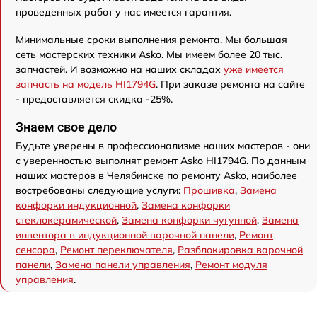
проведенных работ у нас имеется гарантия.
Минимальные сроки выполнения ремонта. Мы большая
сеть мастерских техники Asko. Мы имеем более 20 тыс.
запчастей. И возможно на наших складах
уже имеется
запчасть на модель HI1794G
. При заказе ремонта на сайте
- предоставляется скидка -25%.
Знаем свое дело
Будьте уверены в профессионализме наших мастеров - они
с уверенностью выполнят ремонт Asko HI1794G. По данным
наших мастеров в Челябинске по ремонту Asko, наиболее
востребованы следующие услуги:
Прошивка
,
Замена
конфорки индукционной
,
Замена конфорки
стеклокерамической
,
Замена конфорки чугунной
,
Замена
инвентора в индукционной варочной панели
,
Ремонт
сенсора
,
Ремонт переключателя
,
Разблокировка варочной
панели
,
Замена панели управления
,
Ремонт модуля
управления
.