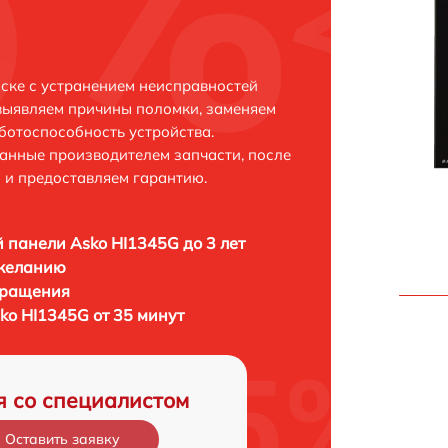
ске с устранением неисправностей
выявляем причины поломки, заменяем
ботоспособность устройства.
анные производителем запчасти, после
 и предоставляем гарантию.
 панели Asko HI1345G до 3 лет
 желанию
бращения
ko HI1345G от 35 минут
я со специалистом
Оставить заявку