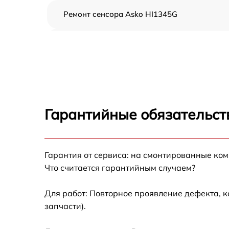
Ремонт сенсора Asko HI1345G
Ремонт переключателя Asko HI1345G
Разблокировка варочной панели Asko
HI1345G
Замена панели управления Asko HI1345G
Гарантийные обязательст
Ремонт модуля управления Asko HI1345G
Гарантия от сервиса: на смонтированные ко
Замена сенсора Asko HI1345G
Что считается гарантийным случаем?
Для работ: Повторное проявление дефекта, 
запчасти).