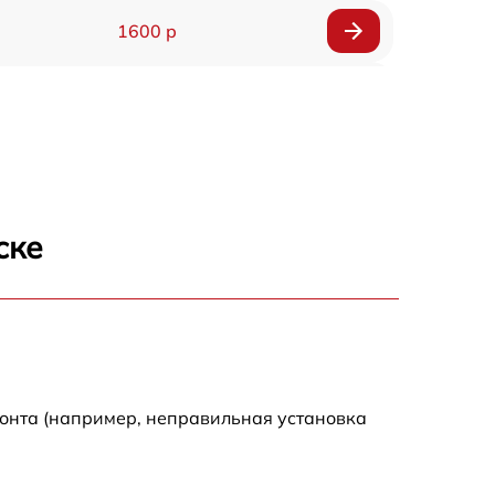
1600 р
750 р
600 р
1600 р
ске
1900 р
1600 р
монта (например, неправильная установка