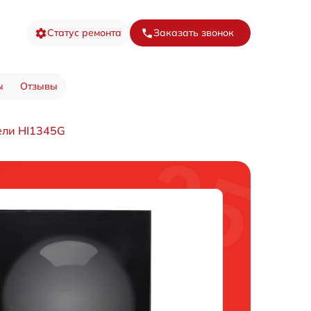
Статус ремонта
Заказать звонок
ы
Отзывы
ели HI1345G