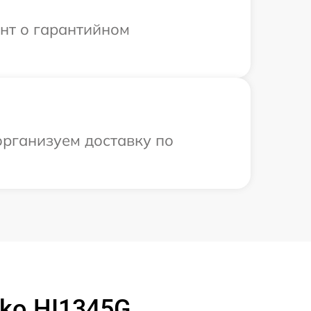
ент о гарантийном
организуем доставку по
ko HI1345G