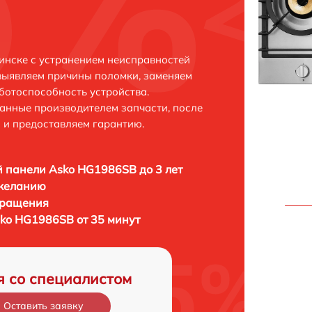
инске с устранением неисправностей
выявляем причины поломки, заменяем
ботоспособность устройства.
анные производителем запчасти, после
 и предоставляем гарантию.
 панели Asko HG1986SB до 3 лет
 желанию
бращения
ko HG1986SB от 35 минут
я со специалистом
Оставить заявку