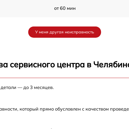
от 60 мин
от 60 мин
У меня другая неисправность
от 60 мин
от 60 мин
ва сервисного центра в Челябин
от 60 мин
 детали — до 3 месяцев.
от 60 мин
авности, который прямо обусловлен с качеством провед