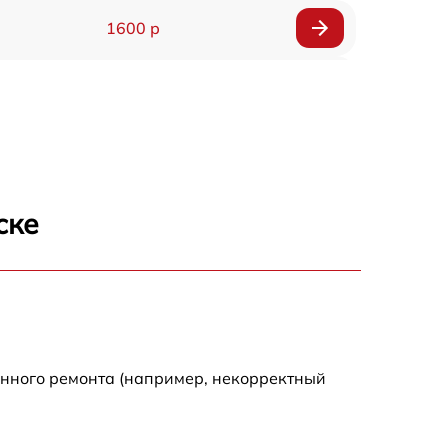
1600 р
750 р
600 р
1600 р
ске
1900 р
1600 р
енного ремонта (например, некорректный