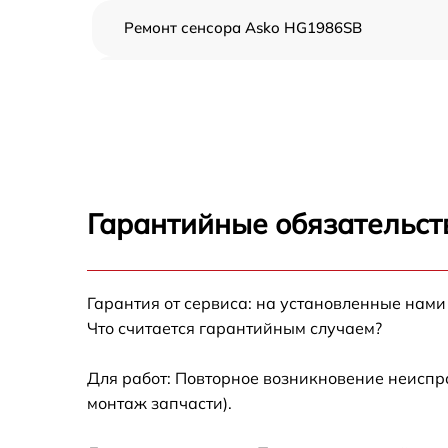
Ремонт сенсора Asko HG1986SB
Ремонт переключателя Asko HG1986SB
Разблокировка варочной панели Asko
HG1986SB
Замена панели управления Asko HG1986SB
Гарантийные обязательст
Ремонт модуля управления Asko HG1986SB
Гарантия от сервиса: на установленные нами
Замена сенсора Asko HG1986SB
Что считается гарантийным случаем?
Для работ: Повторное возникновение неиспр
монтаж запчасти).