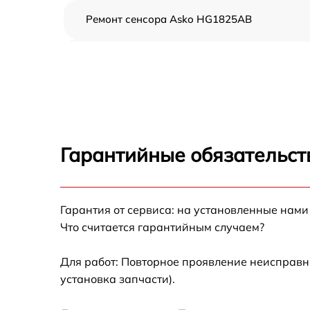
Ремонт сенсора Asko HG1825AB
Ремонт переключателя Asko HG1825AB
Разблокировка варочной панели Asko
HG1825AB
Замена панели управления Asko HG1825A
Гарантийные обязательст
Ремонт модуля управления Asko HG1825AB
Гарантия от сервиса: на установленные нами
Замена сенсора Asko HG1825AB
Что считается гарантийным случаем?
Для работ: Повторное проявление неисправн
установка запчасти).