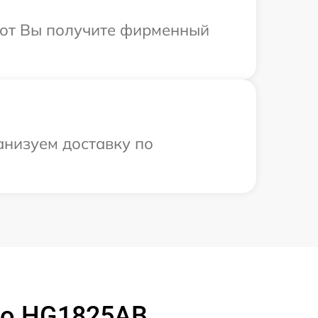
абот Вы получите фирменный
анизуем доставку по
ko HG1825AB