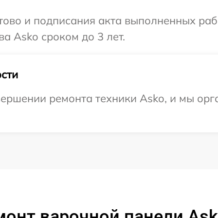
готово и подписания акта выполненных р
а Asko сроком до 3 лет.
сти
ершении ремонта техники Asko, и мы орг
монт варочной панели As