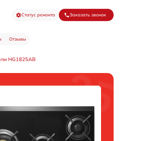
Статус ремонта
Заказать звонок
ы
Отзывы
нели HG1825AB