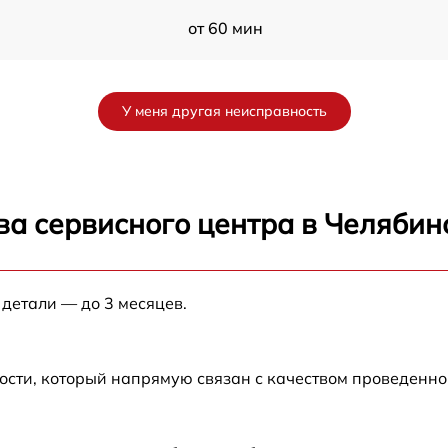
от 60 мин
от 60 мин
У меня другая неисправность
от 60 мин
B
от 60 мин
ва сервисного центра в Челябин
от 60 мин
 детали — до 3 месяцев.
от 60 мин
ости, который напрямую связан с качеством проведенн