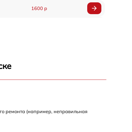
1600 р
750 р
600 р
1600 р
ске
1900 р
1600 р
ого ремонта (например, неправильная