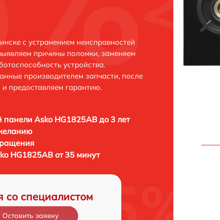
инске с устранением неисправностей
выявляем причины поломки, заменяем
ботоспособность устройства.
анные производителем запчасти, после
 и предоставляем гарантию.
 панели Asko HG1825AB до 3 лет
 желанию
бращения
ko HG1825AB от 35 минут
я со специалистом
Оставить заявку