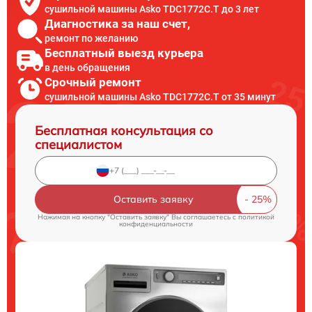
сушильной машины Asko TDC1772C.T до 3 лет
Диагностика за наш счет,
ремонт по желанию
Бесплатный выезд курьера
в день обращения
Срочный ремонт
сушильной машины Asko TDC1772C.T от 35 минут
Бесплатная консультация со
специалистом
Оставить заявку
Нажимая на кнопку "Оставить заявку" Вы соглашаетесь c
политикой
конфиденциальности