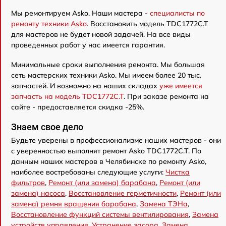
Мы ремонтируем Asko. Наши мастера -
специалисты по
ремонту техники Asko
. Восстановить модель TDC1772C.T
для мастеров не будет новой задачей. На все виды
проведенных работ у нас имеется гарантия.
Минимальные сроки выполнения ремонта. Мы большая
сеть мастерских техники Asko. Мы имеем более 20 тыс.
запчастей. И возможно на наших складах
уже имеется
запчасть на модель TDC1772C.T
. При заказе ремонта на
сайте - предоставляется скидка -25%.
Знаем свое дело
Будьте уверены в профессионализме наших мастеров - они
с уверенностью выполнят ремонт Asko TDC1772C.T. По
данным наших мастеров в Челябинске по ремонту Asko,
наиболее востребованы следующие услуги:
Чистка
фильтров
,
Ремонт (или замена) барабана
,
Ремонт (или
замена) насоса
,
Восстановление герметичности
,
Ремонт (или
замена) ремня вращения барабана
,
Замена ТЭНа
,
Восстановление функций системы вентилирования
,
Замена
устройств управления
,
Устранение засора
,
Замена