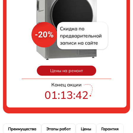
Скидка по
-20%
предварительной
записи на сайте
Цены на ремонт
Конец акции
01:13:41
Преимущества
Этапы работ
Цены
Гарантия
М