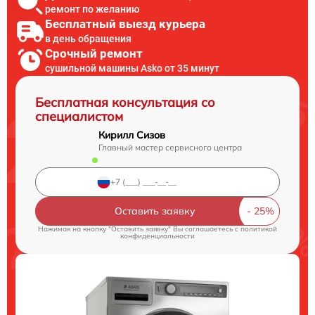
ремонт по желанию
Бесплатный выезд курьера
в день обращения
Срочный ремонт
сушильной машины Asko от 35 минут
Бесплатная консультация со
специалистом
Кирилл Сизов
Главный мастер сервисного центра
Оставить заявку
Нажимая на кнопку "Оставить заявку" Вы соглашаетесь c
политикой
конфиденциальности