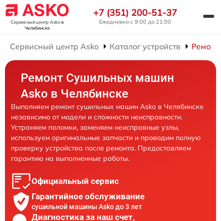
+7 (351) 200-51-37
Ежедневно с 9:00 до 21:00
Сервисный центр Asko
в
Челябинске
Сервисный центр Asko
Каталог устройств
Ремонт
Ремонт Сушильных машин
Asko в Челябинске
Выполняем ремонт сушильных машин Asko в Челябинске
независимо от модели и сложности неисправности.
Устраняем поломки, заменяем неисправные узлы,
используем оригинальные запчасти и проводим полную
проверку устройства после ремонта. Предоставляем
гарантию на выполненные работы.
Официальный сервис
Гарантийное обслуживание
сушильной машины Asko до 3 лет
Диагностика за наш счет,