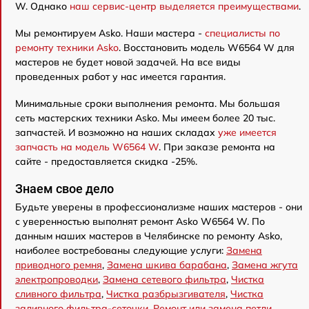
W. Однако
наш сервис-центр выделяется преимуществами
.
Мы ремонтируем Asko. Наши мастера -
специалисты по
ремонту техники Asko
. Восстановить модель W6564 W для
мастеров не будет новой задачей. На все виды
проведенных работ у нас имеется гарантия.
Минимальные сроки выполнения ремонта. Мы большая
сеть мастерских техники Asko. Мы имеем более 20 тыс.
запчастей. И возможно на наших складах
уже имеется
запчасть на модель W6564 W
. При заказе ремонта на
сайте - предоставляется скидка -25%.
Знаем свое дело
Будьте уверены в профессионализме наших мастеров - они
с уверенностью выполнят ремонт Asko W6564 W. По
данным наших мастеров в Челябинске по ремонту Asko,
наиболее востребованы следующие услуги:
Замена
приводного ремня
,
Замена шкива барабана
,
Замена жгута
электропроводки
,
Замена сетевого фильтра
,
Чистка
сливного фильтра
,
Чистка разбрызгивателя
,
Чистка
заливного фильтра-сеточки
,
Ремонт или замена петли