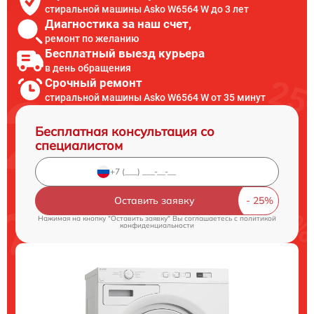
стиральной машины Asko W6564 W до 3 лет
Диагностика за наш счет,
ремонт по желанию
Бесплатный выезд курьера
в день обращения
Срочный ремонт
стиральной машины Asko W6564 W от 35 минут
Бесплатная консультация со
специалистом
Оставить заявку
Нажимая на кнопку "Оставить заявку" Вы соглашаетесь c
политикой
конфиденциальности