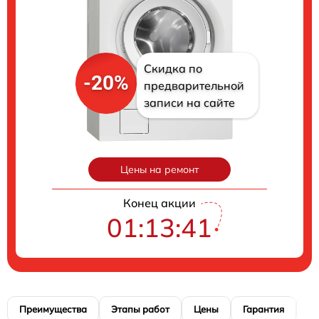
Скидка по
-20%
предварительной
записи на сайте
Цены на ремонт
Конец акции
01:13:40
Преимущества
Этапы работ
Цены
Гарантия
М