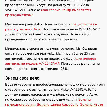
предоставляющих услуги по ремонту техники Asko
W4114C.W.P. Однако
наш сервис-центр выделяется
преимуществами
.
Мы ремонтируем Asko. Наши мастера -
специалисты по
ремонту техники Asko
. Восстановить модель W4114C.W.P
для мастеров не будет новой задачей. На все виды
проведенных работ у нас имеется гарантия.
Минимальные сроки выполнения ремонта. Мы большая
сеть мастерских техники Asko. Мы имеем более 20 тыс.
запчастей. И возможно на наших складах
уже имеется
запчасть на модель W4114C.W.P
. При заказе ремонта на
сайте - предоставляется скидка -25%.
Знаем свое дело
Будьте уверены в профессионализме наших мастеров - они
с уверенностью выполнят ремонт Asko W4114C.W.P. По
данным наших мастеров в Челябинске по ремонту Asko,
наиболее востребованы следующие услуги:
Замена
приводного ремня
,
Замена шкива барабана
,
Замена жгута