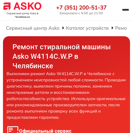
+7 (351) 200-51-37
Ежедневно с 9:00 до 21:00
Сервисный центр Asko
в
Челябинске
Сервисный центр Asko
Каталог устройств
Ремонт
Ремонт стиральной машины
Asko W4114C.W.P в
Челябинске
Выполняем ремонт Asko W4114C.W.P в Челябинске с
устранением неисправностей любой сложности. Проводим
диагностику, выявляем причины поломки, заменяем
неисправные детали и восстанавливаем
работоспособность устройства. Используем оригинальные
или рекомендованные производителем запчасти, после
ремонта выполняем проверку всех функций и
предоставляем гарантию.
Официальный сервис