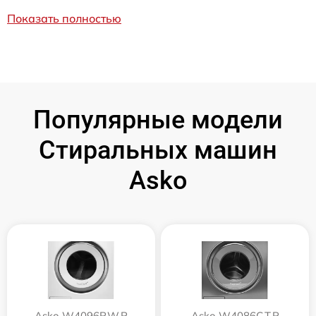
Показать полностью
Популярные модели
Стиральных машин
Asko
Asko W4096P.W.P
Asko W4086C.T.P