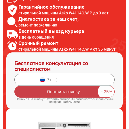
Гарантийное обслуживание
стиральной машины Asko W4114C.W.P до 3 лет
Диагностика за наш счет,
ремонт по желанию
Бесплатный выезд курьера
в день обращения
Срочный ремонт
стиральной машины Asko W4114C.W.P от 35 минут
Бесплатная консультация со
специалистом
Оставить заявку
Нажимая на кнопку "Оставить заявку" Вы соглашаетесь c
политикой
конфиденциальности