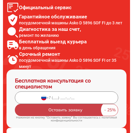
Официальный сервис
Гарантийное обслуживание
посудомоечной машины Asko D 5896 SOF FI до 3 лет
Диагностика за наш счет,
ремонт по желанию
Бесплатный выезд курьера
в день обращения
Срочный ремонт
посудомоечной машины Asko D 5896 SOF FI от 35
минут
Бесплатная консультация со
специалистом
Оставить заявку
Нажимая на кнопку "Оставить заявку" Вы соглашаетесь c
политикой
конфиденциальности