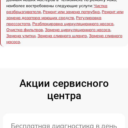
наиболее востребованы следующие услуги:
Чистка
разбрызгивателя
,
Ремонт или замена патрубка
,
Ремонт или
замена дозатора моющих средств
,
Регулировка
прессостата
,
Разблокировка циркуляционного насоса
,
Очистка фильтров
,
Замена циркуляционного насоса
,
Замена улитки
,
Замена сливного шланга
,
Замена сливного
насоса
.
Акции сервисного
центра
Бесплатная диагностика в день