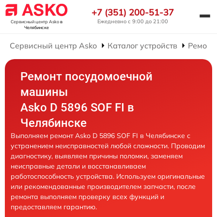
+7 (351) 200-51-37
Ежедневно с 9:00 до 21:00
Сервисный центр Asko
в
Челябинске
Сервисный центр Asko
Каталог устройств
Ремонт
Ремонт посудомоечной
машины
Asko D 5896 SOF FI в
Челябинске
Выполняем ремонт Asko D 5896 SOF FI в Челябинске с
устранением неисправностей любой сложности. Проводим
диагностику, выявляем причины поломки, заменяем
неисправные детали и восстанавливаем
работоспособность устройства. Используем оригинальные
или рекомендованные производителем запчасти, после
ремонта выполняем проверку всех функций и
предоставляем гарантию.