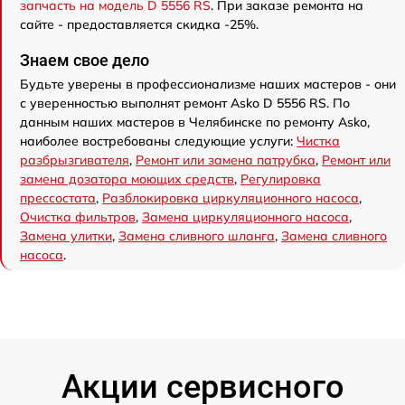
запчасть на модель D 5556 RS
. При заказе ремонта на
сайте - предоставляется скидка -25%.
Знаем свое дело
Будьте уверены в профессионализме наших мастеров - они
с уверенностью выполнят ремонт Asko D 5556 RS. По
данным наших мастеров в Челябинске по ремонту Asko,
наиболее востребованы следующие услуги:
Чистка
разбрызгивателя
,
Ремонт или замена патрубка
,
Ремонт или
замена дозатора моющих средств
,
Регулировка
прессостата
,
Разблокировка циркуляционного насоса
,
Очистка фильтров
,
Замена циркуляционного насоса
,
Замена улитки
,
Замена сливного шланга
,
Замена сливного
насоса
.
Акции сервисного