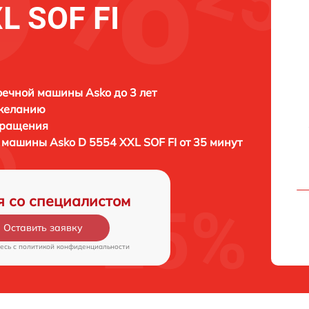
L SOF FI
ечной машины Asko до 3 лет
 желанию
бращения
й машины
Asko D 5554 XXL SOF FI от 35 минут
я со специалистом
Оставить заявку
есь c
политикой конфиденциальности