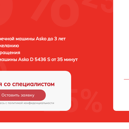
ечной машины Asko до 3 лет
 желанию
бращения
 машины
Asko D 5436 S от 35 минут
я со специалистом
Оставить заявку
есь c
политикой конфиденциальности