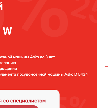
й
L W
ечной машины Asko до 3 лет
 желанию
бращения
 элемента посудомоечной машины
Asko D 5434
я со специалистом