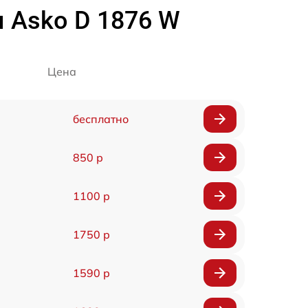
 Asko D 1876 W
Цена
бесплатно
850 р
1100 р
1750 р
1590 р