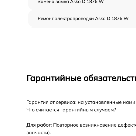
Замена замка Asko D 1876 W
Ремонт электропроводки Asko D 1876 W
Замена шнура питания Asko D 1876 W
Корпусный ремонт (замена резинок,
креплений, кнопок) Asko D 1876 W
Ремонт платы управления (восстановление)
Asko D 1876 W
Гарантийные обязательст
Замена заливного клапана Asko D 1876 W
Гарантия от сервиса: на установленные нами
Замена панели управления Asko D 1876 W
Что считается гарантийным случаем?
Замена расходомера Asko D 1876 W
Для работ: Повторное возникновение дефект
запчасти).