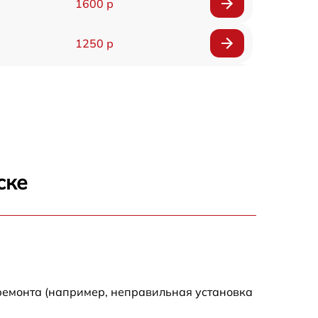
1600 р
1250 р
1000 р
850 р
2590 р
ске
1550 р
1550 р
1600 р
ремонта (например, неправильная установка