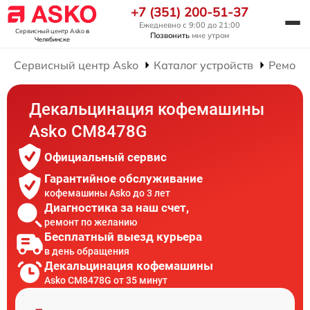
+7 (351) 200-51-37
Ежедневно с 9:00 до 21:00
Сервисный центр Asko
в
Позвонить
мне утром
Челябинске
Сервисный центр Asko
Каталог устройств
Ремонт
Декальцинация кофемашины
Asko CM8478G
Официальный сервис
Гарантийное обслуживание
кофемашины Asko до 3 лет
Диагностика за наш счет,
ремонт по желанию
Бесплатный выезд курьера
в день обращения
Декальцинация кофемашины
Asko CM8478G от 35 минут