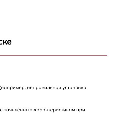
400 р
480 р
960 р
ске
1145 р
580 р
600 р
 (например, неправильная установка
475 р
ие заявленным характеристикам при
800 р