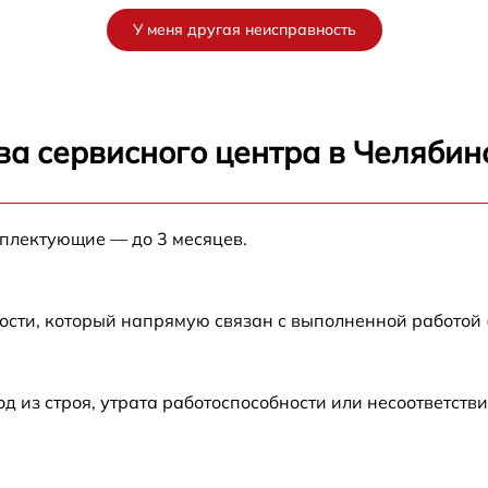
от 50 мин
У меня другая неисправность
от 40 мин
от 60 мин
ва сервисного центра в Челябин
от 60 мин
мплектующие — до 3 месяцев.
G
от 50 мин
от 30 мин
ости, который напрямую связан с выполненной работой
от 30 мин
из строя, утрата работоспособности или несоответств
от 30 мин