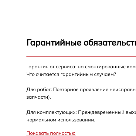
CM8478G
Замена трубок Asko CM8478G
Ремонт гидросистемы Asko CM8478G
Гарантийные обязательст
Ремонт кофемолки Asko CM8478G
Гарантия от сервиса: на смонтированные ко
Замена жерновов кофемолки Asko CM8478
Что считается гарантийным случаем?
Замена прокладок Asko CM8478G
Для работ: Повторное проявление неисправн
запчасти).
Декальцинация Asko CM8478G
Для комплектующих: Преждевременный выход 
Замена датчиков Asko CM8478G
нормальном использовании.
Показать полностью
Комплексная чистка Asko CM8478G