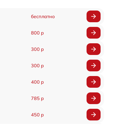
бесплатно
800 р
300 р
300 р
400 р
785 р
450 р