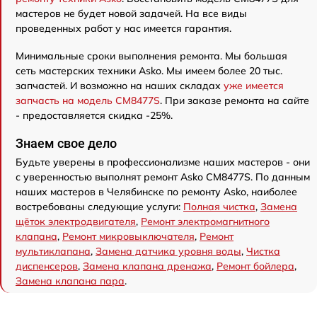
мастеров не будет новой задачей. На все виды
проведенных работ у нас имеется гарантия.
Минимальные сроки выполнения ремонта. Мы большая
сеть мастерских техники Asko. Мы имеем более 20 тыс.
запчастей. И возможно на наших складах
уже имеется
запчасть на модель CM8477S
. При заказе ремонта на сайте
- предоставляется скидка -25%.
Знаем свое дело
Будьте уверены в профессионализме наших мастеров - они
с уверенностью выполнят ремонт Asko CM8477S. По данным
наших мастеров в Челябинске по ремонту Asko, наиболее
востребованы следующие услуги:
Полная чистка
,
Замена
щёток электродвигателя
,
Ремонт электромагнитного
клапана
,
Ремонт микровыключателя
,
Ремонт
мультиклапана
,
Замена датчика уровня воды
,
Чистка
диспенсеров
,
Замена клапана дренажа
,
Ремонт бойлера
,
Замена клапана пара
.