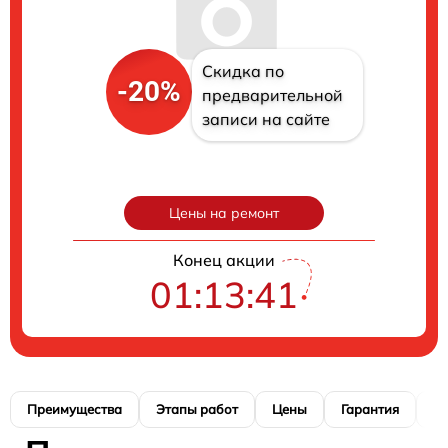
Скидка по
-20%
предварительной
записи на сайте
Цены на ремонт
Конец акции
01:13:40
Преимущества
Этапы работ
Цены
Гарантия
М