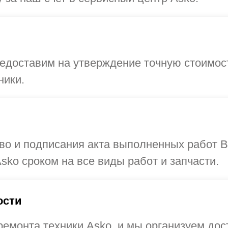
едоставим на утверждение точную стоимост
ники.
тово и подписания акта выполненных работ
sko сроком на все виды работ и запчасти.
ости
монта техники Asko, и мы организуем дост