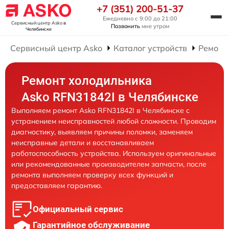
+7 (351) 200-51-37
Ежедневно с 9:00 до 21:00
Сервисный центр Asko
в
Позвонить
мне утром
Челябинске
Сервисный центр Asko
Каталог устройств
Ремонт
Ремонт холодильника
Asko RFN31842I в Челябинске
Выполняем ремонт Asko RFN31842I в Челябинске с
устранением неисправностей любой сложности. Проводим
диагностику, выявляем причины поломки, заменяем
неисправные детали и восстанавливаем
работоспособность устройства. Используем оригинальные
или рекомендованные производителем запчасти, после
ремонта выполняем проверку всех функций и
предоставляем гарантию.
Официальный сервис
Гарантийное обслуживание