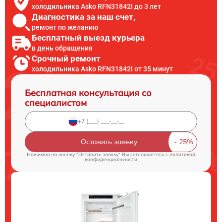
холодильника Asko RFN31842I до 3 лет
Диагностика за наш счет,
ремонт по желанию
Бесплатный выезд курьера
в день обращения
Срочный ремонт
холодильника Asko RFN31842I от 35 минут
Бесплатная консультация со
специалистом
Оставить заявку
Нажимая на кнопку "Оставить заявку" Вы соглашаетесь c
политикой
конфиденциальности