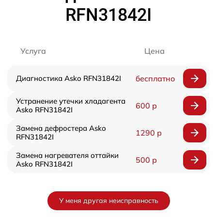
RFN31842I
Услуга
Цена
Диагностика Asko RFN31842I
бесплатно
Устранение утечки хладагента
600 р
Asko RFN31842I
Замена дефростера Asko
1290 р
RFN31842I
Замена нагревателя оттайки
500 р
Asko RFN31842I
У меня другая неисправность