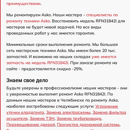
преимуществами
.
Мы ремонтируем Asko. Наши мастера -
специалисты по
ремонту техники Asko
. Восстановить модель RFN31842I для
мастеров не будет новой задачей. На все виды
проведенных работ у нас имеется гарантия.
Минимальные сроки выполнения ремонта. Мы большая
сеть мастерских техники Asko. Мы имеем более 20 тыс.
запчастей. И возможно на наших складах
уже имеется
запчасть на модель RFN31842I
. При заказе ремонта на
сайте - предоставляется скидка -25%.
Знаем свое дело
Будьте уверены в профессионализме наших мастеров - они
с уверенностью выполнят ремонт Asko RFN31842I. По
данным наших мастеров в Челябинске по ремонту Asko,
наиболее востребованы следующие услуги:
Устранение
утечки хладагента
,
Замена электросхемы
,
Замена фильтра
осушителя
,
Замена ТЭН
,
Замена трубопровода
,
Перевешивание дверей
,
Прочистка дренажной системы
,