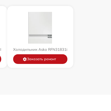
I
Холодильник Asko RFN31831i
Заказать ремонт