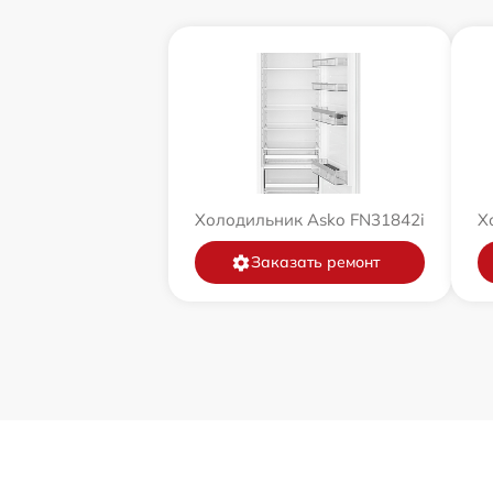
Холодильник Asko FN31842i
Х
Заказать ремонт