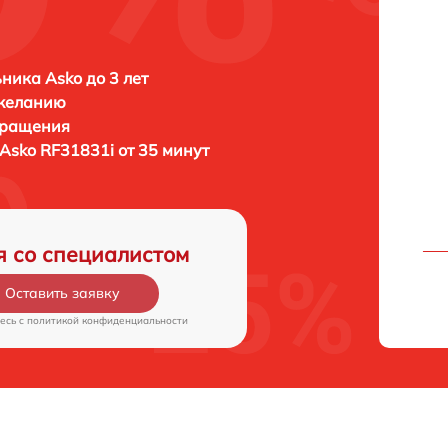
ника Asko до 3 лет
 желанию
бращения
Asko RF31831i от 35 минут
я со специалистом
Оставить заявку
есь c
политикой конфиденциальности