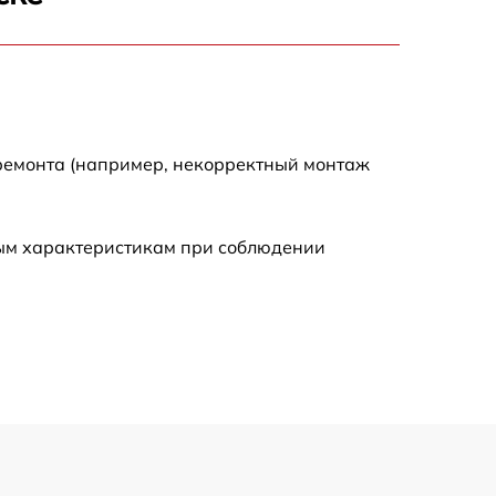
710 р
1290 р
650 р
 ремонта (например, некорректный монтаж
500 р
ным характеристикам при соблюдении
650 р
500 р
590 р
550 р