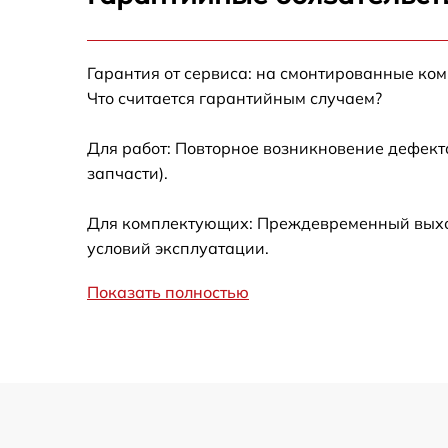
Замена таймера
Гарантия от сервиса: на смонтированные ко
Замена дефростера
Что считается гарантийным случаем?
Замена усилителей
Для работ: Повторное возникновение дефект
запчасти).
Замена термостата
Для комплектующих: Преждевременный выход 
Ремонт/замена датчика температуры
условий эксплуатации.
Показать полностью
Замена платы управления (мат.платы,
мейн платы)
Замена мотор-компрессора
Замена реле