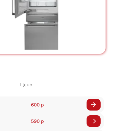
Цена
600 р
590 р