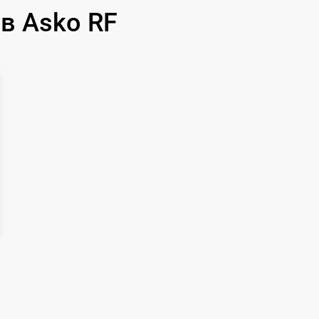
в Asko RF
500 р
550 р