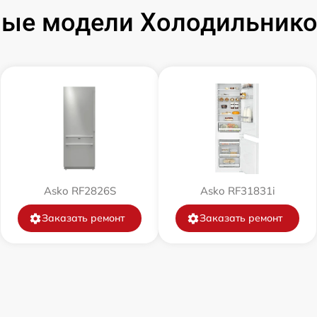
ые модели Холодильнико
от 60 мин
от 60 мин
Asko RF2826S
Asko RF31831i
Заказать ремонт
Заказать ремонт