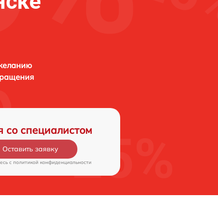
нске
 желанию
бращения
я со специалистом
Оставить заявку
есь c
политикой конфиденциальности