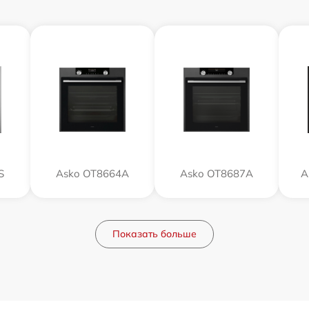
S
Asko OT8664A
Asko OT8687A
A
Показать больше