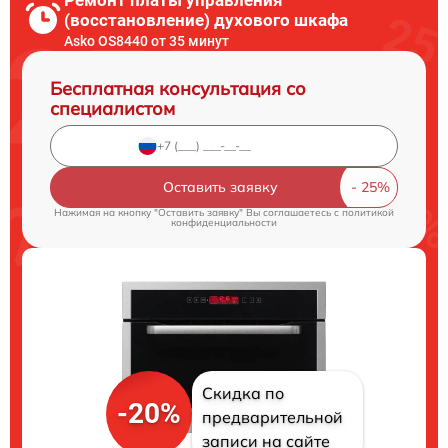
(восстановление) духового шкафа
Asko OS8440 от 35 минут
Бесплатная консультация со
специалистом
Оставить заявку
Нажимая на кнопку "Оставить заявку" Вы соглашаетесь c
политикой
конфиденциальности
Скидка по
-20%
предварительной
записи на сайте