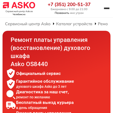
+7 (351) 200-51-37
Ежедневно с 9:00 до 21:00
Сервисный центр Asko
в
Позвонить
мне утром
Челябинске
Сервисный центр Asko
Каталог устройств
Ремонт
Ремонт платы управления
(восстановление) духового
шкафа
Asko OS8440
Официальный сервис
Гарантийное обслуживание
духового шкафа Asko до 3 лет
Диагностика за наш счет,
ремонт по желанию
Бесплатный выезд курьера
в день обращения
Ремонт платы управления